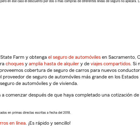
, pero en ese caso el descuento por dos o más compras de diferentes líneas de seguro no aplicará. 
n State Farm y obtenga
el seguro de automóviles
en Sacramento, CA
tra
choques
y
amplia hasta de alquiler
y de
viajes compartidos
. Si
s proveemos cobertura de seguro de carros para nuevos conductores
l proveedor de seguro de automóviles más grande en los Estados
seguro de automóviles y de vivienda.
 comenzar después de que haya completado una cotización de seg
sados en primas directas escritas a fecha del 2018.
rros en línea
. ¡Es rápido y sencillo!