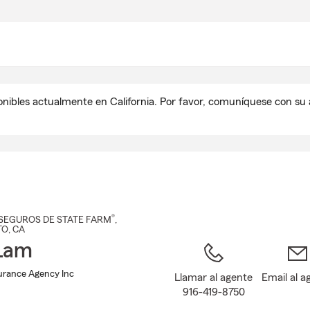
Pasar
al
contenido
principal
onibles actualmente en California. Por favor, comuníquese con s
®
SEGUROS DE STATE FARM
,
TO
, CA
Lam
urance Agency Inc
Llamar al agente
Email al a
916-419-8750