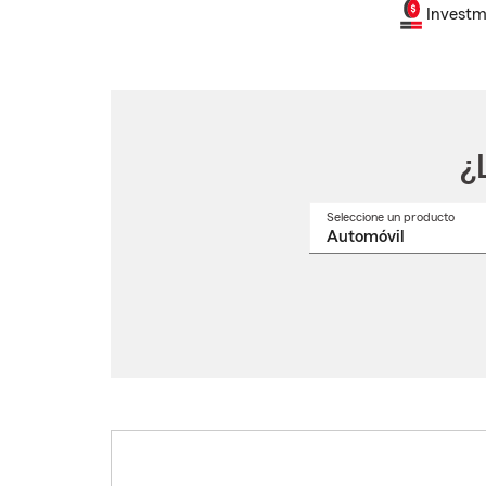
Investm
¿
Seleccione un producto
Selec
un
nomb
de
produ
del
menú
despl