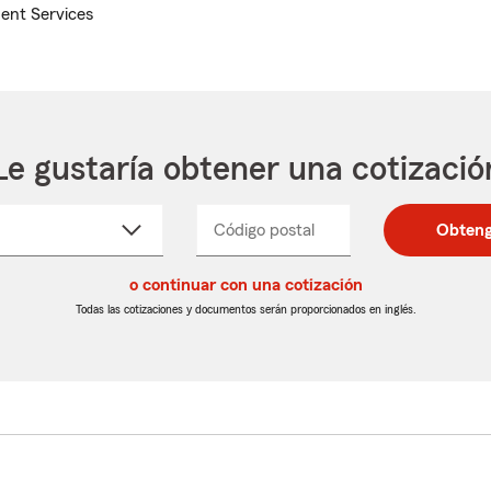
ent Services
Le gustaría obtener una cotizació
cione
Código postal
Ingresa
Ingresa
Obteng
_____
un
un
re
código
código
cto
o continuar con una cotización
postal
postal
de
de
Todas las cotizaciones y documentos serán proporcionados en inglés.
egable
5
5
dígitos
dígitos