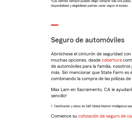
*Los clientes siempre pueden elegir comprar solo una póliza
disponibilidad y elegibilidad podrían variar según el estado.
Seguro de automóviles
Abróchese el cinturón de seguridad co
muchas opciones, desde
cobertura
con
de automóviles para la familia, nosotro
más. Sin mencionar que State Farm es e
combinando la compra de las pólizas de 
Max Lam en Sacramento, CA le ayudará a
sencillo!
1. Clasificación y datos de S&P Global Market Intelligence ba
Comience su
cotización de seguro de ca